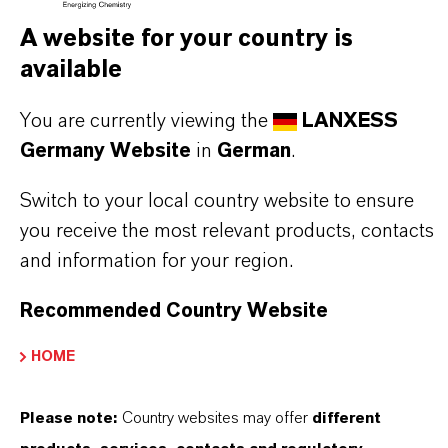
A website for your country is
DARUM
LANXESS!
available
Als führendes Spezialchemieunternehmen bieten
You are currently viewing the
LANXESS
wir weit mehr als nur hochwertige Produkte: Wir
Germany Website
in
German
.
stehen für Zuverlässigkeit, Innovationskraft und
partnerschaftliches Denken. Im Mittelpunkt
Switch to your local country website to ensure
unseres Handelns stehen jedoch Sie: unsere
you receive the most relevant products, contacts
Kunden. Unsere Kunden profitieren von
and information for your region.
maßgeschneiderten Lösungen, globaler Präsenz
Recommended Country Website
und einem tiefen Verständnis ihrer Märkte. Hier
finden Sie gleich elf überzeugende Gründe, warum
HOME
LANXESS der richtige Partner für Ihr Unternehmen
ist.
Please note:
Country websites may offer
different