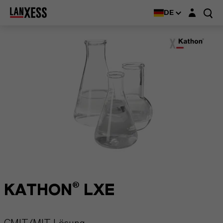
Login-Maske
DE
KATHON® LXE