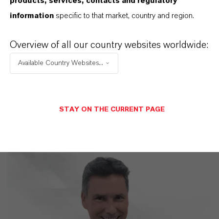
products, services, contacts and regulatory
IM MITTELPUNKT STEHEN SIE: UNSERE
information
specific to that market, country and region.
KUNDINNEN UND KUNDEN!
Overview of all our country websites worldwide:
11 Gründe, warum LANXESS der richtige
Available Country Websites...
Partner für Ihr Unternehmen ist
STAY ON THE CURRENT PAGE