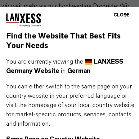
wir weit mehr als nur hochwertige Produkte: Wir
CLOSE
stehen für Zuverlässigkeit, Innovationskraft und
partnerschaftliches Denken. Im Mittelpunkt
unseres Handelns stehen jedoch Sie: unsere
Find the Website That Best Fits
Kunden. Unsere Kunden profitieren von
Your Needs
maßgeschneiderten Lösungen, globaler Präsenz
You are currently viewing the
LANXESS
und einem tiefen Verständnis ihrer Märkte. Hier
Germany Website
in
German
.
finden Sie gleich elf überzeugende Gründe, warum
LANXESS der richtige Partner für Ihr Unternehmen
You can either switch to the same page on your
ist.
country website in your preferred language or
visit the homepage of your local country website
IM MITTELPUNKT STEHEN SIE: UNSERE
for market-specific products, services, contacts
KUNDINNEN UND KUNDEN!
and information.
11 Gründe, warum LANXESS der richtige