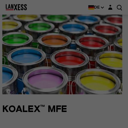
Login-Maske
DE
KOALEX™ MFE