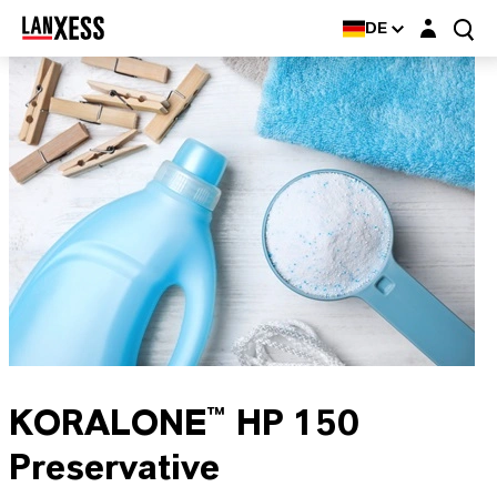
Login-Maske
DE
KORALONE™ HP 150
Preservative