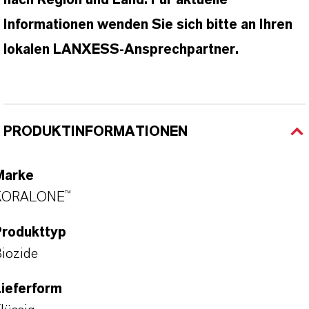
nach Region und Land. Für aktuelle
Informationen wenden Sie sich bitte an Ihren
lokalen LANXESS-Ansprechpartner.​​​​​​​​
PRODUKTINFORMATIONEN
Marke
KORALONE™
Produkttyp
iozide
ieferform