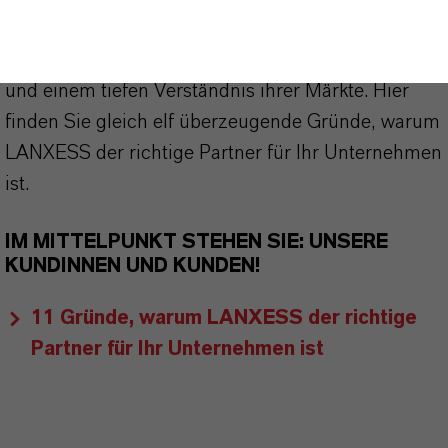
Kunden. Unsere Kunden profitieren von
maßgeschneiderten Lösungen, globaler Präsenz
und einem tiefen Verständnis ihrer Märkte. Hier
finden Sie gleich elf überzeugende Gründe, warum
LANXESS der richtige Partner für Ihr Unternehmen
ist.
IM MITTELPUNKT STEHEN SIE: UNSERE
KUNDINNEN UND KUNDEN!
11 Gründe, warum LANXESS der richtige
Partner für Ihr Unternehmen ist