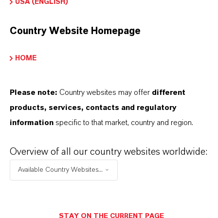
USA (ENGLISH)
Country Website Homepage
LEVAGARD® 2100
HOME
Please note:
Country websites may offer
different
products, services, contacts and regulatory
information
specific to that market, country and region.
DARUM
LANXESS!
Overview of all our country websites worldwide:
Als führendes Spezialchemieunternehmen bieten
Available Country Websites...
wir weit mehr als nur hochwertige Produkte: Wir
stehen für Zuverlässigkeit, Innovationskraft und
partnerschaftliches Denken. Im Mittelpunkt
unseres Handelns stehen jedoch Sie: unsere
STAY ON THE CURRENT PAGE