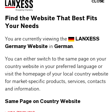
CLOSE
Find the Website That Best Fits
PRODUKTDATENBLÄTTER
Your Needs
Hier können die Produktdatenblätter
You are currently viewing the
LANXESS
heruntergeladen werden.
Germany Website
in
German
.
Nach Auswahl des Dropdowns erscheint ein
Download-Link.
You can either switch to the same page on your
country website in your preferred language or
Technisches Datenblatt
visit the homepage of your local country website
for market-specific products, services, contacts
RECHTSRAUM AUSWÄHLEN
and information.
SPRACHE AUSWÄHLEN
Same Page on Country Website