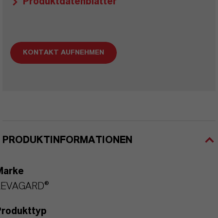
Produktdatenblätter
KONTAKT AUFNEHMEN
PRODUKTINFORMATIONEN
Marke
LEVAGARD®
Produkttyp