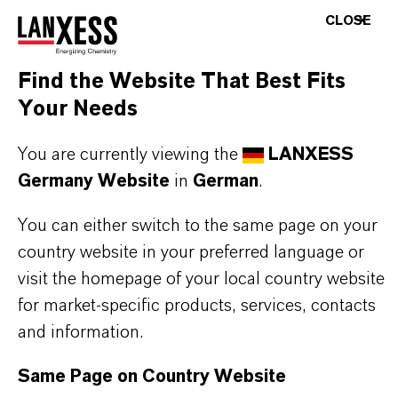
partnerschaftliches Denken. Im Mittelpunkt
CLOSE
unseres Handelns stehen jedoch Sie: unsere
Kunden. Unsere Kunden profitieren von
Find the Website That Best Fits
maßgeschneiderten Lösungen, globaler Präsenz
Your Needs
und einem tiefen Verständnis ihrer Märkte. Hier
finden Sie gleich elf überzeugende Gründe, warum
You are currently viewing the
LANXESS
LANXESS der richtige Partner für Ihr Unternehmen
Germany Website
in
German
.
ist.
You can either switch to the same page on your
country website in your preferred language or
IM MITTELPUNKT STEHEN SIE: UNSERE
KUNDINNEN UND KUNDEN!
visit the homepage of your local country website
for market-specific products, services, contacts
11 Gründe, warum LANXESS der richtige
and information.
Partner für Ihr Unternehmen ist
Same Page on Country Website