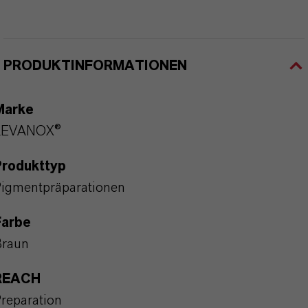
PRODUKTINFORMATIONEN
Marke
LEVANOX®
Produkttyp
igmentpräparationen
Farbe
Braun
REACH
reparation