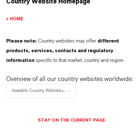
Country Website Homepage
HOME
DARUM
LANXESS!
Please note:
Country websites may offer
different
products, services, contacts and regulatory
Als führendes Spezialchemieunternehmen bieten
information
specific to that market, country and region.
wir weit mehr als nur hochwertige Produkte: Wir
stehen für Zuverlässigkeit, Innovationskraft und
Overview of all our country websites worldwide:
partnerschaftliches Denken. Im Mittelpunkt
Available Country Websites...
unseres Handelns stehen jedoch Sie: unsere
Kunden. Unsere Kunden profitieren von
maßgeschneiderten Lösungen, globaler Präsenz
STAY ON THE CURRENT PAGE
und einem tiefen Verständnis ihrer Märkte. Hier
finden Sie gleich elf überzeugende Gründe, warum