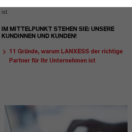
LANXESS der richtige Partner für Ihr Unternehmen
ist.
IM MITTELPUNKT STEHEN SIE: UNSERE
KUNDINNEN UND KUNDEN!
11 Gründe, warum LANXESS der richtige
Partner für Ihr Unternehmen ist