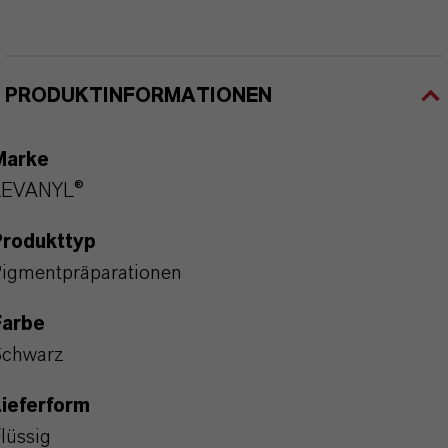
PRODUKTINFORMATIONEN
Marke
LEVANYL®
Produkttyp
igmentpräparationen
Farbe
Schwarz
ieferform
lüssig