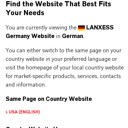
Find the Website That Best Fits
PRODUKTSYNONYME
Your Needs
You are currently viewing the
LANXESS
PRODUKTDATENBLÄTTER
Germany Website
in
German
.
Hier können die Produktdatenblätter
heruntergeladen werden.
You can either switch to the same page on your
Nach Auswahl des Dropdowns erscheint ein
country website in your preferred language or
visit the homepage of your local country website
Download-Link.
for market-specific products, services, contacts
and information.
Technisches Datenblatt
Same Page on Country Website
RECHTSRAUM AUSWÄHLEN
SPRACHE AUSWÄHLEN
USA (ENGLISH)