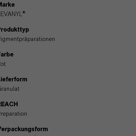
Marke
LEVANYL®
Produkttyp
igmentpräparationen
Farbe
ot
ieferform
ranulat
REACH
reparation
Verpackungsform