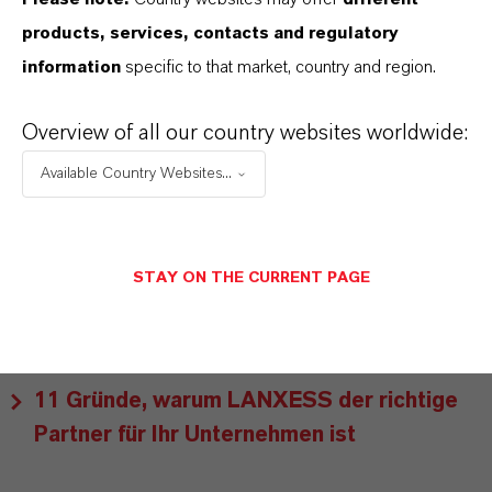
partnerschaftliches Denken. Im Mittelpunkt
products, services, contacts and regulatory
unseres Handelns stehen jedoch Sie: unsere
information
specific to that market, country and region.
Kunden. Unsere Kunden profitieren von
maßgeschneiderten Lösungen, globaler Präsenz
Overview of all our country websites worldwide:
und einem tiefen Verständnis ihrer Märkte. Hier
Available Country Websites...
finden Sie gleich elf überzeugende Gründe, warum
LANXESS der richtige Partner für Ihr Unternehmen
ist.
STAY ON THE CURRENT PAGE
IM MITTELPUNKT STEHEN SIE: UNSERE
KUNDINNEN UND KUNDEN!
11 Gründe, warum LANXESS der richtige
Partner für Ihr Unternehmen ist