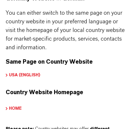
heruntergeladen werden.
Nach Auswahl des Dropdowns erscheint ein
You can either switch to the same page on your
Download-Link.
country website in your preferred language or
visit the homepage of your local country website
Momentan sind keine technischen Datenblätter für
for market-specific products, services, contacts
dieses Produkt vorhanden.
and information.
Same Page on Country Website
USA (ENGLISH)
DARUM
LANXESS!
Country Website Homepage
Als führendes Spezialchemieunternehmen bieten
HOME
wir weit mehr als nur hochwertige Produkte: Wir
stehen für Zuverlässigkeit, Innovationskraft und
Please note:
Country websites may offer
different