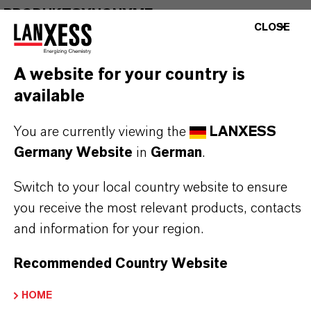
PRODUKTSYNONYME
CLOSE
PRODUKTDATENBLÄTTER
A website for your country is
available
Hier können die Produktdatenblätter
heruntergeladen werden.
You are currently viewing the
LANXESS
Nach Auswahl des Dropdowns erscheint ein
Germany Website
in
German
.
Download-Link.
Switch to your local country website to ensure
Technisches Datenblatt
you receive the most relevant products, contacts
and information for your region.
RECHTSRAUM AUSWÄHLEN
Recommended Country Website
SPRACHE AUSWÄHLEN
HOME