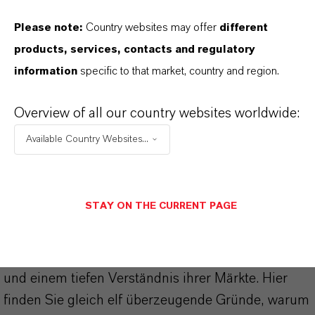
Please note:
Country websites may offer
different
products, services, contacts and regulatory
information
specific to that market, country and region.
DARUM
LANXESS!
Overview of all our country websites worldwide:
Als führendes Spezialchemieunternehmen bieten
Available Country Websites...
wir weit mehr als nur hochwertige Produkte: Wir
stehen für Zuverlässigkeit, Innovationskraft und
partnerschaftliches Denken. Im Mittelpunkt
STAY ON THE CURRENT PAGE
unseres Handelns stehen jedoch Sie: unsere
Kunden. Unsere Kunden profitieren von
maßgeschneiderten Lösungen, globaler Präsenz
und einem tiefen Verständnis ihrer Märkte. Hier
finden Sie gleich elf überzeugende Gründe, warum