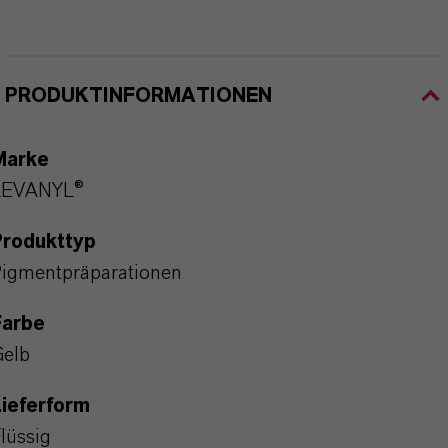
PRODUKTINFORMATIONEN
Marke
LEVANYL®
Produkttyp
igmentpräparationen
Farbe
elb
ieferform
lüssig