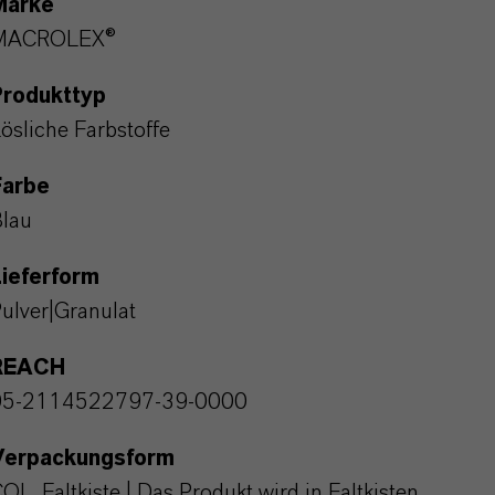
Marke
MACROLEX®
Produkttyp
ösliche Farbstoffe
Farbe
lau
ieferform
ulver|Granulat
REACH
05-2114522797-39-0000
Verpackungsform
OL_Faltkiste | Das Produkt wird in Faltkisten