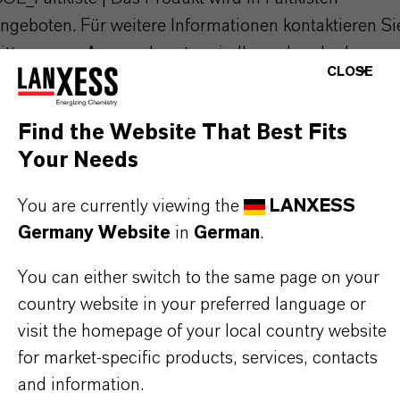
ngeboten. Für weitere Informationen kontaktieren Si
itte unsere Ansprechpartner in Ihrem Land oder
CLOSE
chicken Sie eine Email an: colorants@lanxess.com
Find the Website That Best Fits
Your Needs
PRODUKTANWENDUNGEN
You are currently viewing the
LANXESS
Germany Website
in
German
.
PRODUKTSYNONYME
You can either switch to the same page on your
country website in your preferred language or
PRODUKTDATENBLÄTTER
visit the homepage of your local country website
for market-specific products, services, contacts
Hier können die Produktdatenblätter
and information.
heruntergeladen werden.