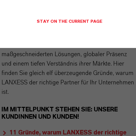
wir weit mehr als nur hochwertige Produkte: Wir
stehen für Zuverlässigkeit, Innovationskraft und
STAY ON THE CURRENT PAGE
partnerschaftliches Denken. Im Mittelpunkt
unseres Handelns stehen jedoch Sie: unsere
Kunden. Unsere Kunden profitieren von
maßgeschneiderten Lösungen, globaler Präsenz
und einem tiefen Verständnis ihrer Märkte. Hier
finden Sie gleich elf überzeugende Gründe, warum
LANXESS der richtige Partner für Ihr Unternehmen
ist.
IM MITTELPUNKT STEHEN SIE: UNSERE
KUNDINNEN UND KUNDEN!
11 Gründe, warum LANXESS der richtige