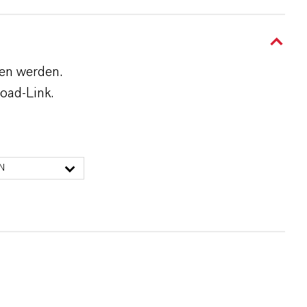
den werden.
oad-Link.
N