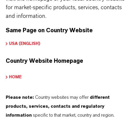
for market-specific products, services, contacts
ngeboten. Für weitere Informationen kontaktieren Si
and information.
itte unsere Ansprechpartner in Ihrem Land oder
chicken Sie eine Email an: colorants@lanxess.com
Same Page on Country Website
USA (ENGLISH)
PRODUKTANWENDUNGEN
Country Website Homepage
HOME
PRODUKTSYNONYME
Please note:
Country websites may offer
different
PRODUKTDATENBLÄTTER
products, services, contacts and regulatory
information
specific to that market, country and region.
Hier können die Produktdatenblätter
heruntergeladen werden.