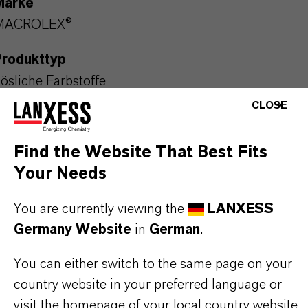
Marke
MACROLEX®
Produkttyp
ösliche Farbstoffe
CLOSE
Farbe
elb
Find the Website That Best Fits
ieferform
Your Needs
ranulat
You are currently viewing the
LANXESS
REACH
Germany Website
in
German
.
01-0000017859-52-0000
You can either switch to the same page on your
country website in your preferred language or
Verpackungsform
visit the homepage of your local country website
OL_Faltkiste | Das Produkt wird in Faltkisten