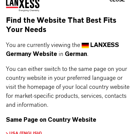
CLOSE
DARUM
LANXESS!
Find the Website That Best Fits
Your Needs
Als führendes Spezialchemieunternehmen bieten
wir weit mehr als nur hochwertige Produkte: Wir
You are currently viewing the
LANXESS
stehen für Zuverlässigkeit, Innovationskraft und
Germany Website
in
German
.
partnerschaftliches Denken. Im Mittelpunkt
You can either switch to the same page on your
unseres Handelns stehen jedoch Sie: unsere
country website in your preferred language or
Kunden. Unsere Kunden profitieren von
visit the homepage of your local country website
maßgeschneiderten Lösungen, globaler Präsenz
for market-specific products, services, contacts
und einem tiefen Verständnis ihrer Märkte. Hier
and information.
finden Sie gleich elf überzeugende Gründe, warum
LANXESS der richtige Partner für Ihr Unternehmen
Same Page on Country Website
ist.
USA (ENGLISH)