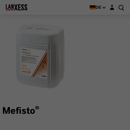
Login-Maske
DE
Mefisto®