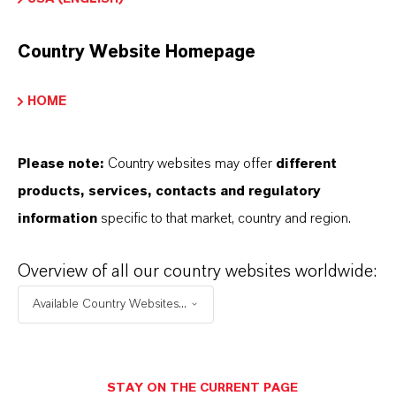
IM MITTELPUNKT STEHEN SIE: UNSERE
KUNDINNEN UND KUNDEN!
Country Website Homepage
11 Gründe, warum LANXESS der richtige
HOME
Partner für Ihr Unternehmen ist
Please note:
Country websites may offer
different
products, services, contacts and regulatory
information
specific to that market, country and region.
Overview of all our country websites worldwide:
Available Country Websites...
STAY ON THE CURRENT PAGE