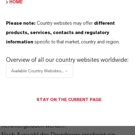
HOME
CAS (CAS-Register Nummer)
6092-54-2
Please note:
Country websites may offer
different
products, services, contacts and regulatory
information
specific to that market, country and region.
PRODUKTANWENDUNGEN
Overview of all our country websites worldwide:
Available Country Websites...
PRODUKTSYNONYME
STAY ON THE CURRENT PAGE
PRODUKTDATENBLÄTTER
Hier können die Produktdatenblätter
heruntergeladen werden.
Nach Auswahl des Dropdowns erscheint ein