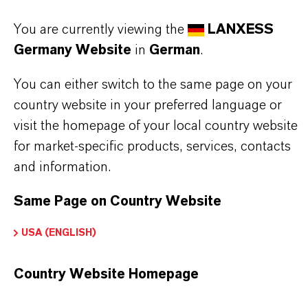
entsprechenden Markenwebsite:
You are currently viewing the
LANXESS
➔
Fine Chemical Top-Qualität für viele
Germany Website
in
German
.
Branchen | Saltigo
You can either switch to the same page on your
➔
Saltigo Broschüren & Zertifikate
country website in your preferred language or
visit the homepage of your local country website
for market-specific products, services, contacts
and information.
PRODUKTINFORMATIONEN
Same Page on Country Website
Summenformel
USA (ENGLISH)
C7H13ClO2
Country Website Homepage
Molare Masse
164.63