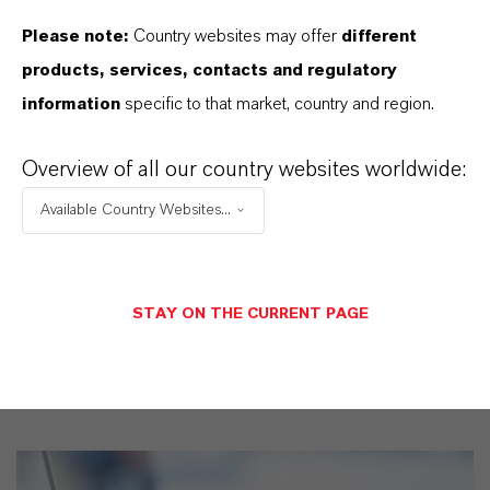
und einem tiefen Verständnis ihrer Märkte. Hier
finden Sie gleich elf überzeugende Gründe, warum
Please note:
Country websites may offer
different
LANXESS der richtige Partner für Ihr Unternehmen
products, services, contacts and regulatory
ist.
information
specific to that market, country and region.
IM MITTELPUNKT STEHEN SIE: UNSERE
Overview of all our country websites worldwide:
KUNDINNEN UND KUNDEN!
Available Country Websites...
11 Gründe, warum LANXESS der richtige
Partner für Ihr Unternehmen ist
STAY ON THE CURRENT PAGE