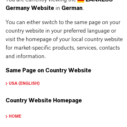
Germany Website
in
German
.
PRODUKTSYNONYME
You can either switch to the same page on your
country website in your preferred language or
visit the homepage of your local country website
for market-specific products, services, contacts
DARUM
LANXESS!
and information.
Als führendes Spezialchemieunternehmen bieten
Same Page on Country Website
wir weit mehr als nur hochwertige Produkte: Wir
stehen für Zuverlässigkeit, Innovationskraft und
USA (ENGLISH)
partnerschaftliches Denken. Im Mittelpunkt
Country Website Homepage
unseres Handelns stehen jedoch Sie: unsere
Kunden. Unsere Kunden profitieren von
HOME
maßgeschneiderten Lösungen, globaler Präsenz