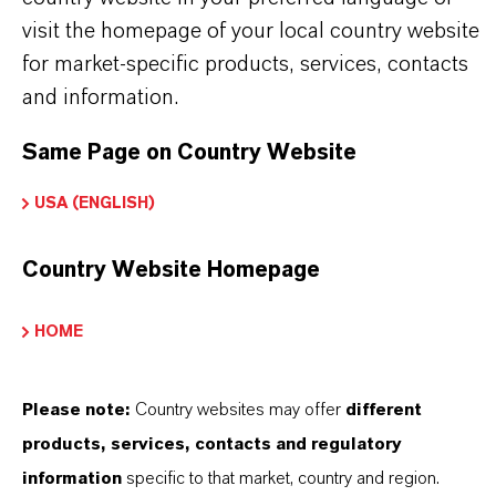
visit the homepage of your local country website
CAS (CAS-Register Nummer)
for market-specific products, services, contacts
638-41-5
and information.
Same Page on Country Website
USA (ENGLISH)
PRODUKTANWENDUNGEN
Country Website Homepage
PRODUKTSYNONYME
HOME
PRODUKTDATENBLÄTTER
Please note:
Country websites may offer
different
Hier können die Produktdatenblätter
products, services, contacts and regulatory
heruntergeladen werden.
information
specific to that market, country and region.