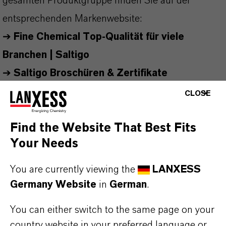
gesamten Produktgruppe finden Sie auf der
entsprechenden Markenwebsite:
➔
Fine Chemical Top-Qualität für viele
Branchen | Saltigo
➔
Saltigo Broschüren & Zertifikate
CLOSE
Find the Website That Best Fits
PRODUKTINFORMATIONEN
Your Needs
Summenformel
You are currently viewing the
LANXESS
C6H11ClO2
Germany Website
in
German
.
Molare Masse
You can either switch to the same page on your
150.6
country website in your preferred language or