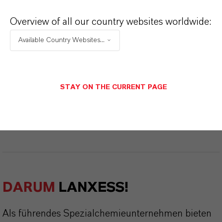
Nach Auswahl des Dropdowns erscheint ein
Download-Link.
Overview of all our country websites worldwide:
Available Country Websites...
Momentan sind keine technischen Datenblätter für
dieses Produkt vorhanden.
STAY ON THE CURRENT PAGE
Momentan sind keine Sicherheitsdatenblätter für
dieses Produkt vorhanden.
DARUM
LANXESS!
Als führendes Spezialchemieunternehmen bieten