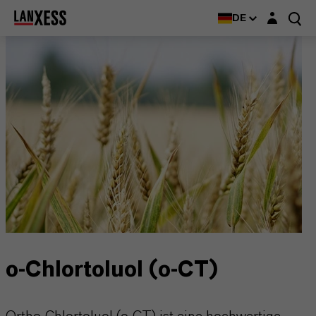
Login-Maske
DE
o-Chlortoluol (o-CT)