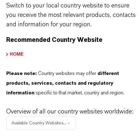
•
Chemische und technische Spezialprodukte
Switch to your local country website to ensure
you receive the most relevant products, contacts
•
Fasern und Textilhilfsmittel
and information for your region.
Dank seiner definierten Eigenschaften und seiner
Recommended Country Website
hohen Produktqualität ist Ortho-Chlortoluol ein
vielseitig einsetzbarer Baustein für anspruchsvolle
HOME
chemische Synthesen und industrielle
Produktionsprozesse.
Please note:
Country websites may offer
different
products, services, contacts and regulatory
information
specific to that market, country and region.
Overview of all our country websites worldwide:
PRODUKTINFORMATIONEN
Available Country Websites...
Summenformel