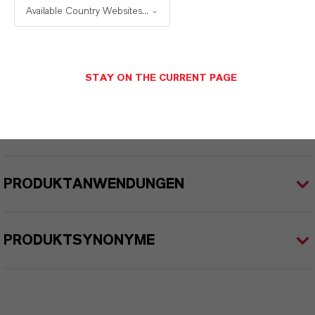
Available Country Websites...
Molare Masse
126.6
STAY ON THE CURRENT PAGE
CAS (CAS-Register Nummer)
106-43-4
PRODUKTANWENDUNGEN
PRODUKTSYNONYME