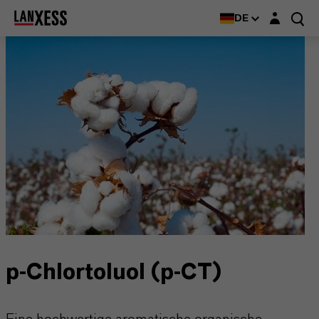
Login-Maske
DE
p-Chlortoluol (p-CT)