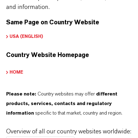
Chemische und technische Spezialprodukte
and information.
Same Page on Country Website
Dank seiner definierten Eigenschaften und seiner
USA (ENGLISH)
hohen Produktqualität ist p-Chlortoluol ein
vielseitiger Baustein für anspruchsvolle chemische
Country Website Homepage
Synthesen und industrielle Produktionsprozesse.
HOME
Please note:
Country websites may offer
different
products, services, contacts and regulatory
PRODUKTINFORMATIONEN
information
specific to that market, country and region.
Summenformel
Overview of all our country websites worldwide:
7 H7 Cl