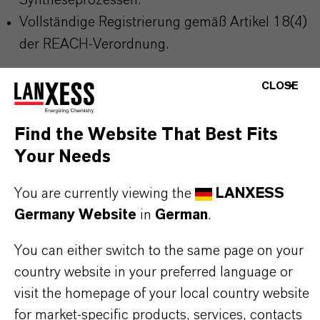
Syntheseprozessen.
Vollständige Registrierung gemäß Artikel 18(4)
der REACH-Verordnung.
CLOSE
Die häufigsten Anwendungsbereiche
p-Chlortoluol wird insbesondere als
Find the Website That Best Fits
Zwischenprodukt bei der Herstellung folgender
Your Needs
Produkte eingesetzt:
You are currently viewing the
LANXESS
Agrochemikalien
Germany Website
in
German
.
Wirkstoffe für Tierarzneimittel,
Futtermittelzusatzstoffe und weitere
You can either switch to the same page on your
veterinärmedizinische Anwendungen
country website in your preferred language or
Pharmazeutische Wirk- und Hilfsstoffe
visit the homepage of your local country website
Farbstoffe, Pigmente und zugehörige Hilfsstoffe
for market-specific products, services, contacts