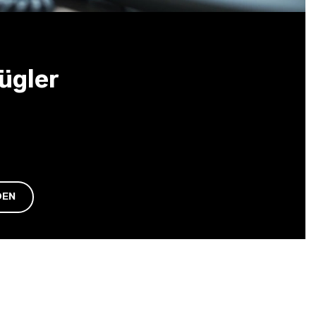
ügler
DEN