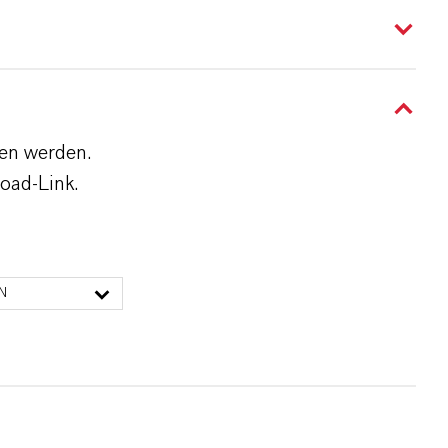
den werden.
oad-Link.
N