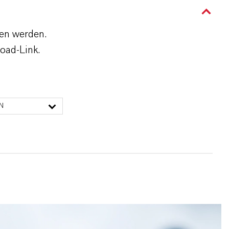
den werden.
oad-Link.
N