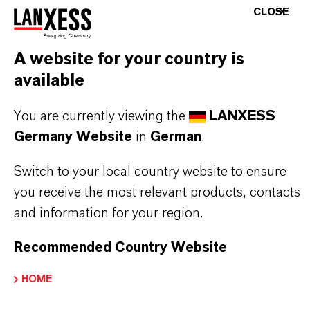
CLOSE
PRODUKTSYNONYME
A website for your country is
available
DARUM
LANXESS!
You are currently viewing the
LANXESS
Als führendes Spezialchemieunternehmen bieten
Germany Website
in
German
.
wir weit mehr als nur hochwertige Produkte: Wir
Switch to your local country website to ensure
stehen für Zuverlässigkeit, Innovationskraft und
you receive the most relevant products, contacts
partnerschaftliches Denken. Im Mittelpunkt
and information for your region.
unseres Handelns stehen jedoch Sie: unsere
Kunden. Unsere Kunden profitieren von
Recommended Country Website
maßgeschneiderten Lösungen, globaler Präsenz
HOME
und einem tiefen Verständnis ihrer Märkte. Hier
finden Sie gleich elf überzeugende Gründe, warum