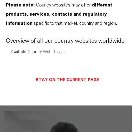
Please note:
Country websites may offer
different
LANXESS der richtige Partner für Ihr Unternehmen
products, services, contacts and regulatory
ist.
information
specific to that market, country and region.
IM MITTELPUNKT STEHEN SIE: UNSERE
Overview of all our country websites worldwide:
KUNDINNEN UND KUNDEN!
Available Country Websites...
11 Gründe, warum LANXESS der richtige
Partner für Ihr Unternehmen ist
STAY ON THE CURRENT PAGE