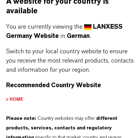
A website for your country is
available
PRODUKTANWENDUNGEN
You are currently viewing the
LANXESS
Germany Website
in
German
.
PRODUKTSYNONYME
Switch to your local country website to ensure
you receive the most relevant products, contacts
and information for your region.
DARUM
LANXESS!
Recommended Country Website
Als führendes Spezialchemieunternehmen bieten
HOME
wir weit mehr als nur hochwertige Produkte: Wir
stehen für Zuverlässigkeit, Innovationskraft und
Please note:
Country websites may offer
different
partnerschaftliches Denken. Im Mittelpunkt
products, services, contacts and regulatory
unseres Handelns stehen jedoch Sie: unsere
information
specific to that market, country and region.