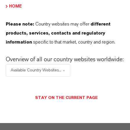
unseres Handelns stehen jedoch Sie: unsere
HOME
Kunden. Unsere Kunden profitieren von
maßgeschneiderten Lösungen, globaler Präsenz
Please note:
Country websites may offer
different
und einem tiefen Verständnis ihrer Märkte. Hier
products, services, contacts and regulatory
finden Sie gleich elf überzeugende Gründe, warum
information
specific to that market, country and region.
LANXESS der richtige Partner für Ihr Unternehmen
ist.
Overview of all our country websites worldwide:
Available Country Websites...
IM MITTELPUNKT STEHEN SIE: UNSERE
KUNDINNEN UND KUNDEN!
11 Gründe, warum LANXESS der richtige
STAY ON THE CURRENT PAGE
Partner für Ihr Unternehmen ist