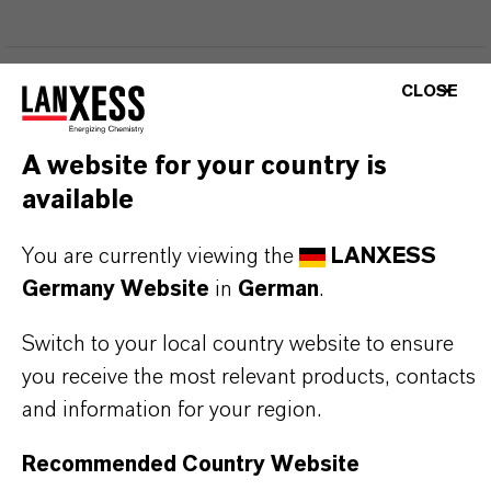
PRODUKTANWENDUNGEN
CLOSE
A website for your country is
PRODUKTSYNONYME
available
You are currently viewing the
LANXESS
Germany Website
in
German
.
DARUM
LANXESS!
Switch to your local country website to ensure
Als führendes Spezialchemieunternehmen bieten
you receive the most relevant products, contacts
wir weit mehr als nur hochwertige Produkte: Wir
and information for your region.
stehen für Zuverlässigkeit, Innovationskraft und
partnerschaftliches Denken. Im Mittelpunkt
Recommended Country Website