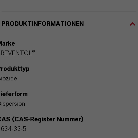
PRODUKTINFORMATIONEN
Marke
PREVENTOL®
Produkttyp
iozide
ieferform
ispersion
CAS (CAS-Register Nummer)
2634-33-5