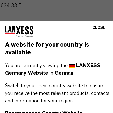
2634-33-5
CLOSE
PRODUKTANWENDUNGEN
A website for your country is
available
PRODUKTSYNONYME
You are currently viewing the
LANXESS
Germany Website
in
German
.
DARUM
LANXESS!
Switch to your local country website to ensure
you receive the most relevant products, contacts
Als führendes Spezialchemieunternehmen bieten
and information for your region.
wir weit mehr als nur hochwertige Produkte: Wir
stehen für Zuverlässigkeit, Innovationskraft und