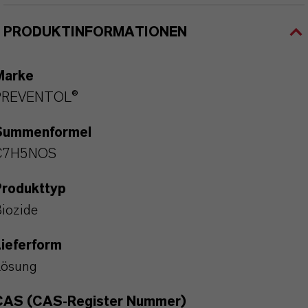
PRODUKTINFORMATIONEN
Marke
PREVENTOL®
Summenformel
C7H5NOS
Produkttyp
iozide
ieferform
Lösung
CAS (CAS-Register Nummer)