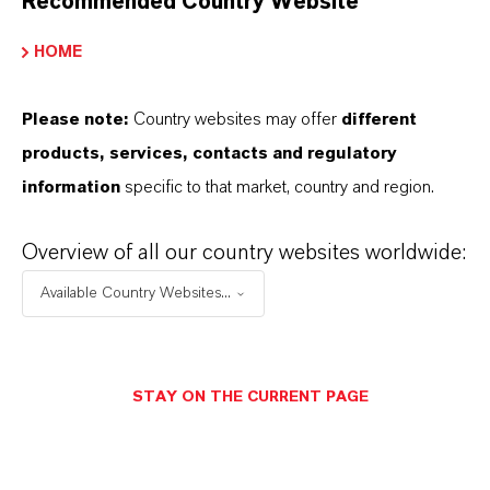
Recommended Country Website
partnerschaftliches Denken. Im Mittelpunkt
HOME
unseres Handelns stehen jedoch Sie: unsere
Kunden. Unsere Kunden profitieren von
Please note:
Country websites may offer
different
maßgeschneiderten Lösungen, globaler Präsenz
products, services, contacts and regulatory
und einem tiefen Verständnis ihrer Märkte. Hier
information
specific to that market, country and region.
finden Sie gleich elf überzeugende Gründe, warum
LANXESS der richtige Partner für Ihr Unternehmen
Overview of all our country websites worldwide:
ist.
Available Country Websites...
IM MITTELPUNKT STEHEN SIE: UNSERE
KUNDINNEN UND KUNDEN!
STAY ON THE CURRENT PAGE
11 Gründe, warum LANXESS der richtige
Partner für Ihr Unternehmen ist