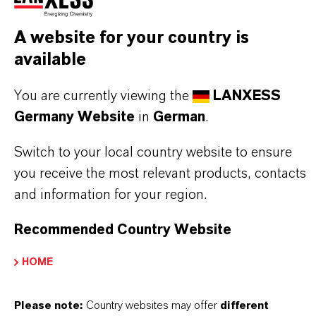
A website for your country is
DARUM
LANXESS!
available
Als führendes Spezialchemieunternehmen bieten
You are currently viewing the
LANXESS
Germany Website
in
German
.
wir weit mehr als nur hochwertige Produkte: Wir
stehen für Zuverlässigkeit, Innovationskraft und
Switch to your local country website to ensure
partnerschaftliches Denken. Im Mittelpunkt
you receive the most relevant products, contacts
unseres Handelns stehen jedoch Sie: unsere
and information for your region.
Kunden. Unsere Kunden profitieren von
maßgeschneiderten Lösungen, globaler Präsenz
Recommended Country Website
und einem tiefen Verständnis ihrer Märkte. Hier
HOME
finden Sie gleich elf überzeugende Gründe, warum
LANXESS der richtige Partner für Ihr Unternehmen
Please note:
Country websites may offer
different
ist.