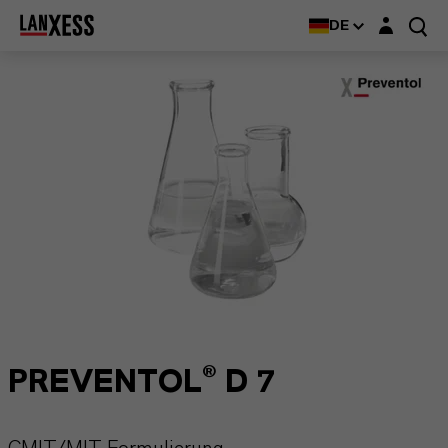
Login-Maske
DE
PREVENTOL® D 7