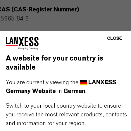
CAS (CAS-Register Nummer)
55965-84-9
CLOSE
PRODUKTANWENDUNGEN
A website for your country is
available
PRODUKTSYNONYME
You are currently viewing the
LANXESS
Germany Website
in
German
.
Switch to your local country website to ensure
DARUM
LANXESS!
you receive the most relevant products, contacts
Als führendes Spezialchemieunternehmen bieten
and information for your region.