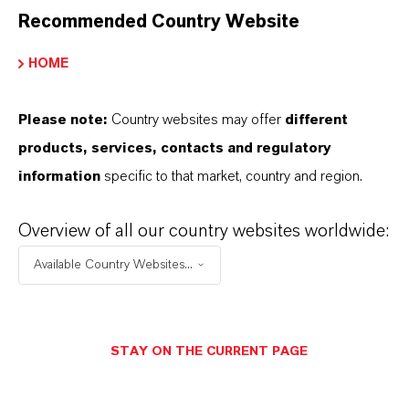
wir weit mehr als nur hochwertige Produkte: Wir
Recommended Country Website
stehen für Zuverlässigkeit, Innovationskraft und
partnerschaftliches Denken. Im Mittelpunkt
HOME
unseres Handelns stehen jedoch Sie: unsere
Kunden. Unsere Kunden profitieren von
Please note:
Country websites may offer
different
maßgeschneiderten Lösungen, globaler Präsenz
products, services, contacts and regulatory
und einem tiefen Verständnis ihrer Märkte. Hier
information
specific to that market, country and region.
finden Sie gleich elf überzeugende Gründe, warum
LANXESS der richtige Partner für Ihr Unternehmen
Overview of all our country websites worldwide:
ist.
Available Country Websites...
IM MITTELPUNKT STEHEN SIE: UNSERE
KUNDINNEN UND KUNDEN!
STAY ON THE CURRENT PAGE
11 Gründe, warum LANXESS der richtige
Partner für Ihr Unternehmen ist