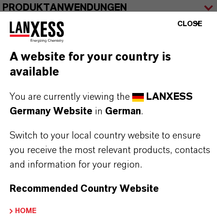
PRODUKTANWENDUNGEN
CLOSE
PRODUKTSYNONYME
A website for your country is
available
You are currently viewing the
LANXESS
DARUM
LANXESS!
Germany Website
in
German
.
Als führendes Spezialchemieunternehmen bieten
Switch to your local country website to ensure
wir weit mehr als nur hochwertige Produkte: Wir
you receive the most relevant products, contacts
stehen für Zuverlässigkeit, Innovationskraft und
and information for your region.
partnerschaftliches Denken. Im Mittelpunkt
unseres Handelns stehen jedoch Sie: unsere
Recommended Country Website
Kunden. Unsere Kunden profitieren von
HOME
maßgeschneiderten Lösungen, globaler Präsenz