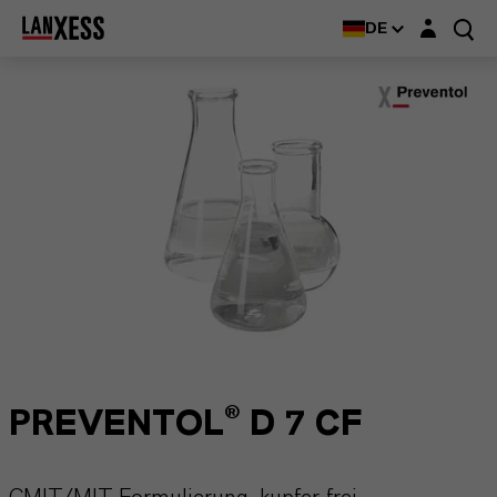
Login-Maske
DE
PREVENTOL® D 7 CF