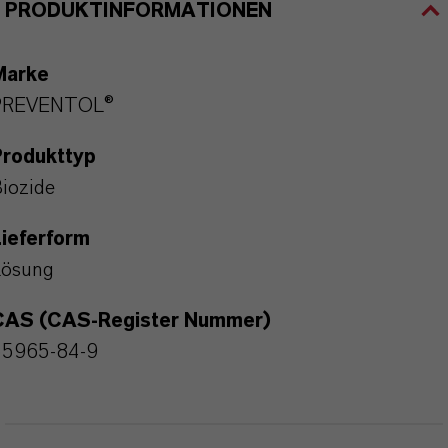
PRODUKTINFORMATIONEN
Marke
PREVENTOL®
Produkttyp
iozide
ieferform
Lösung
CAS (CAS-Register Nummer)
55965-84-9