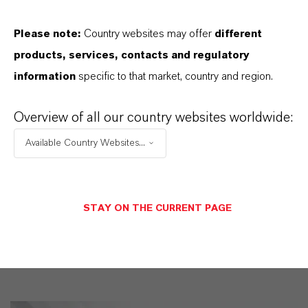
und einem tiefen Verständnis ihrer Märkte. Hier
Please note:
Country websites may offer
different
finden Sie gleich elf überzeugende Gründe, warum
products, services, contacts and regulatory
LANXESS der richtige Partner für Ihr Unternehmen
information
specific to that market, country and region.
ist.
Overview of all our country websites worldwide:
IM MITTELPUNKT STEHEN SIE: UNSERE
KUNDINNEN UND KUNDEN!
Available Country Websites...
11 Gründe, warum LANXESS der richtige
Partner für Ihr Unternehmen ist
STAY ON THE CURRENT PAGE