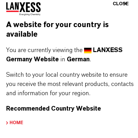
PRODUKTSYNONYME
CLOSE
A website for your country is
available
DARUM
LANXESS!
You are currently viewing the
LANXESS
Als führendes Spezialchemieunternehmen bieten
Germany Website
in
German
.
wir weit mehr als nur hochwertige Produkte: Wir
stehen für Zuverlässigkeit, Innovationskraft und
Switch to your local country website to ensure
partnerschaftliches Denken. Im Mittelpunkt
you receive the most relevant products, contacts
unseres Handelns stehen jedoch Sie: unsere
and information for your region.
Kunden. Unsere Kunden profitieren von
Recommended Country Website
maßgeschneiderten Lösungen, globaler Präsenz
und einem tiefen Verständnis ihrer Märkte. Hier
HOME
finden Sie gleich elf überzeugende Gründe, warum
LANXESS der richtige Partner für Ihr Unternehmen