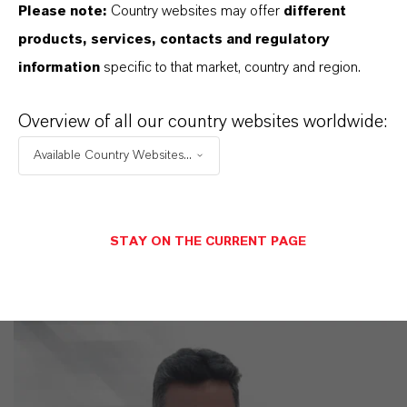
Please note:
Country websites may offer
different
ist.
products, services, contacts and regulatory
information
specific to that market, country and region.
IM MITTELPUNKT STEHEN SIE: UNSERE
KUNDINNEN UND KUNDEN!
Overview of all our country websites worldwide:
11 Gründe, warum LANXESS der richtige
Available Country Websites...
Partner für Ihr Unternehmen ist
STAY ON THE CURRENT PAGE