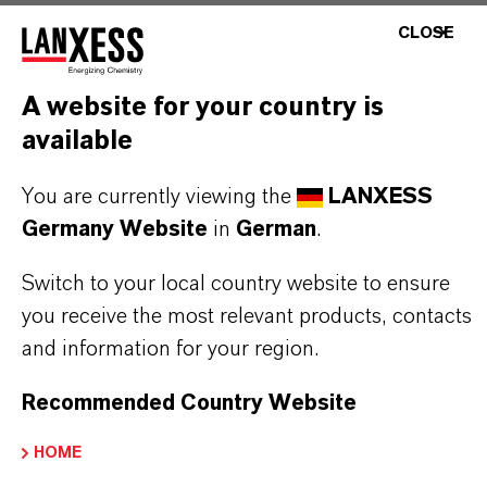
CLOSE
PRODUKTSYNONYME
A website for your country is
available
DARUM
LANXESS!
You are currently viewing the
LANXESS
Germany Website
in
German
.
Als führendes Spezialchemieunternehmen bieten
wir weit mehr als nur hochwertige Produkte: Wir
Switch to your local country website to ensure
stehen für Zuverlässigkeit, Innovationskraft und
you receive the most relevant products, contacts
partnerschaftliches Denken. Im Mittelpunkt
and information for your region.
unseres Handelns stehen jedoch Sie: unsere
Recommended Country Website
Kunden. Unsere Kunden profitieren von
maßgeschneiderten Lösungen, globaler Präsenz
HOME
und einem tiefen Verständnis ihrer Märkte. Hier