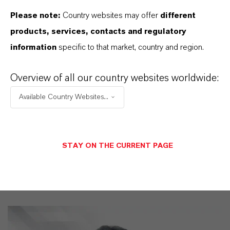
finden Sie gleich elf überzeugende Gründe, warum
Please note:
Country websites may offer
different
LANXESS der richtige Partner für Ihr Unternehmen
products, services, contacts and regulatory
ist.
information
specific to that market, country and region.
IM MITTELPUNKT STEHEN SIE: UNSERE
Overview of all our country websites worldwide:
KUNDINNEN UND KUNDEN!
Available Country Websites...
11 Gründe, warum LANXESS der richtige
Partner für Ihr Unternehmen ist
STAY ON THE CURRENT PAGE