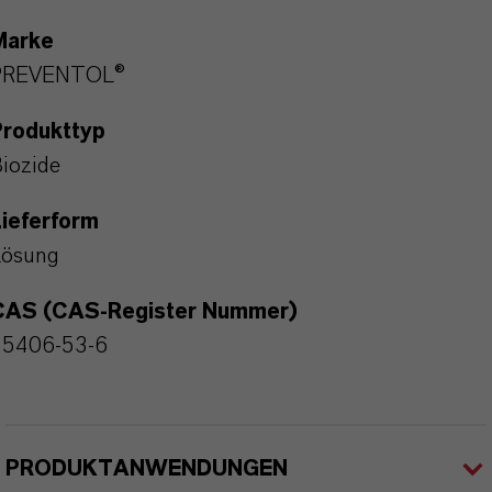
Marke
PREVENTOL®
Produkttyp
iozide
ieferform
Lösung
CAS (CAS-Register Nummer)
55406-53-6
PRODUKTANWENDUNGEN