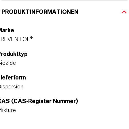
PRODUKTINFORMATIONEN
Marke
PREVENTOL®
Produkttyp
iozide
ieferform
ispersion
CAS (CAS-Register Nummer)
ixture