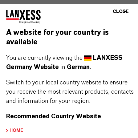
CLOSE
PRODUKTANWENDUNGEN
A website for your country is
available
DARUM
LANXESS!
You are currently viewing the
LANXESS
Germany Website
in
German
.
Als führendes Spezialchemieunternehmen bieten
wir weit mehr als nur hochwertige Produkte: Wir
Switch to your local country website to ensure
you receive the most relevant products, contacts
stehen für Zuverlässigkeit, Innovationskraft und
and information for your region.
partnerschaftliches Denken. Im Mittelpunkt
unseres Handelns stehen jedoch Sie: unsere
Recommended Country Website
Kunden. Unsere Kunden profitieren von
maßgeschneiderten Lösungen, globaler Präsenz
HOME