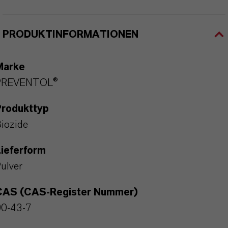
PRODUKTINFORMATIONEN
Marke
PREVENTOL®
Produkttyp
iozide
ieferform
ulver
CAS (CAS-Register Nummer)
90-43-7