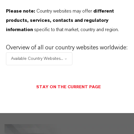
und einem tiefen Verständnis ihrer Märkte. Hier
finden Sie gleich elf überzeugende Gründe, warum
Please note:
Country websites may offer
different
LANXESS der richtige Partner für Ihr Unternehmen
products, services, contacts and regulatory
ist.
information
specific to that market, country and region.
IM MITTELPUNKT STEHEN SIE: UNSERE
Overview of all our country websites worldwide:
KUNDINNEN UND KUNDEN!
Available Country Websites...
11 Gründe, warum LANXESS der richtige
Partner für Ihr Unternehmen ist
STAY ON THE CURRENT PAGE