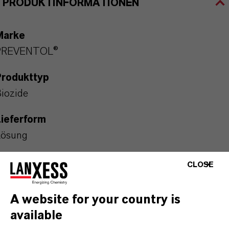
PRODUKTINFORMATIONEN
Marke
PREVENTOL®
Produkttyp
iozide
ieferform
Lösung
CAS (CAS-Register Nummer)
CLOSE
111988-49-9
A website for your country is
available