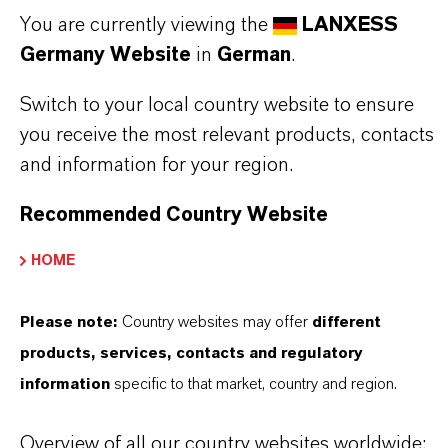
PRODUKTANWENDUNGEN
You are currently viewing the
LANXESS
Germany Website
in
German
.
Switch to your local country website to ensure
DARUM
LANXESS!
you receive the most relevant products, contacts
and information for your region.
Als führendes Spezialchemieunternehmen bieten
wir weit mehr als nur hochwertige Produkte: Wir
Recommended Country Website
stehen für Zuverlässigkeit, Innovationskraft und
HOME
partnerschaftliches Denken. Im Mittelpunkt
unseres Handelns stehen jedoch Sie: unsere
Please note:
Country websites may offer
different
Kunden. Unsere Kunden profitieren von
products, services, contacts and regulatory
maßgeschneiderten Lösungen, globaler Präsenz
information
specific to that market, country and region.
und einem tiefen Verständnis ihrer Märkte. Hier
finden Sie gleich elf überzeugende Gründe, warum
Overview of all our country websites worldwide: