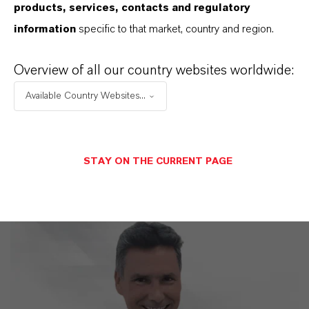
products, services, contacts and regulatory
IM MITTELPUNKT STEHEN SIE: UNSERE
information
specific to that market, country and region.
KUNDINNEN UND KUNDEN!
11 Gründe, warum LANXESS der richtige
Overview of all our country websites worldwide:
Partner für Ihr Unternehmen ist
Available Country Websites...
STAY ON THE CURRENT PAGE