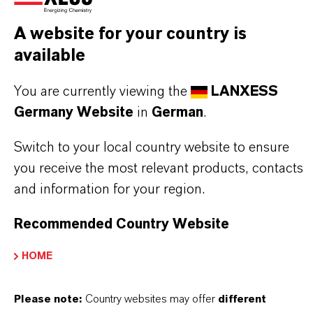
A website for your country is
DARUM
LANXESS!
available
Als führendes Spezialchemieunternehmen bieten
You are currently viewing the
LANXESS
wir weit mehr als nur hochwertige Produkte: Wir
Germany Website
in
German
.
stehen für Zuverlässigkeit, Innovationskraft und
partnerschaftliches Denken. Im Mittelpunkt
Switch to your local country website to ensure
unseres Handelns stehen jedoch Sie: unsere
you receive the most relevant products, contacts
Kunden. Unsere Kunden profitieren von
and information for your region.
maßgeschneiderten Lösungen, globaler Präsenz
Recommended Country Website
und einem tiefen Verständnis ihrer Märkte. Hier
finden Sie gleich elf überzeugende Gründe, warum
HOME
LANXESS der richtige Partner für Ihr Unternehmen
ist.
Please note:
Country websites may offer
different