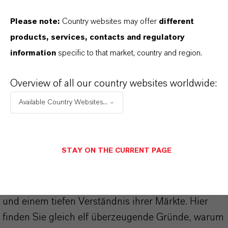
PRODUKTSYNONYME
Please note:
Country websites may offer
different
products, services, contacts and regulatory
information
specific to that market, country and region.
DARUM
LANXESS!
Overview of all our country websites worldwide:
Als führendes Spezialchemieunternehmen bieten
Available Country Websites...
wir weit mehr als nur hochwertige Produkte: Wir
stehen für Zuverlässigkeit, Innovationskraft und
partnerschaftliches Denken. Im Mittelpunkt
STAY ON THE CURRENT PAGE
unseres Handelns stehen jedoch Sie: unsere
Kunden. Unsere Kunden profitieren von
maßgeschneiderten Lösungen, globaler Präsenz
und einem tiefen Verständnis ihrer Märkte. Hier
finden Sie gleich elf überzeugende Gründe, warum