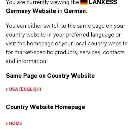
You are currently viewing the
LANXESS
PRODUKTINFORMATIONEN
Germany Website
in
German
.
Marke
You can either switch to the same page on your
PUROLAN®
country website in your preferred language or
visit the homepage of your local country website
Summenformel
for market-specific products, services, contacts
C14H12O2
and information.
CAS (CAS-Register Nummer)
Same Page on Country Website
120-51-4
USA (ENGLISH)
Country Website Homepage
PRODUKTANWENDUNGEN
HOME