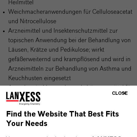
Heilmittel
Weichmacheranwendungen für Celluloseacetat
und Nitrocellulose
Arzneimittel und Insektenschutzmittel zur
topischen Anwendung bei der Behandlung von
Läusen, Krätze und Pedikulose; wirkt
gefäßerweiternd und krampflösend und wird in
Arzneimitteln zur Behandlung von Asthma und
Keuchhusten eingesetzt
Agrochemie: Verwendung als Lösungsmittel für
CLOSE
Wirkstoffe
Find the Website That Best Fits
Your Needs