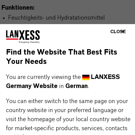
Funktionen:
Feuchtigkeits- und Hydratationsmittel
Konservierungsverstärker (Preservative Booster)
CLOSE
Lösungsmittel für Wirkstoffe
Textur- und Sensorikverbesserer
Find the Website That Best Fits
Stabilisator für Formulierungen
Your Needs
You are currently viewing the
LANXESS
Körperpflegeprodukte:
Germany Website
in
German
.
Gesichts- und Körperfeuchtigkeitscremes
You can either switch to the same page on your
Seren und Essenzen
country website in your preferred language or
Reinigungsprodukte und Mizellenwasser
visit the homepage of your local country website
Sonnenschutz- und After-Sun-Produkte
for market-specific products, services, contacts
Haarpflege- und Kopfhautbehandlungen