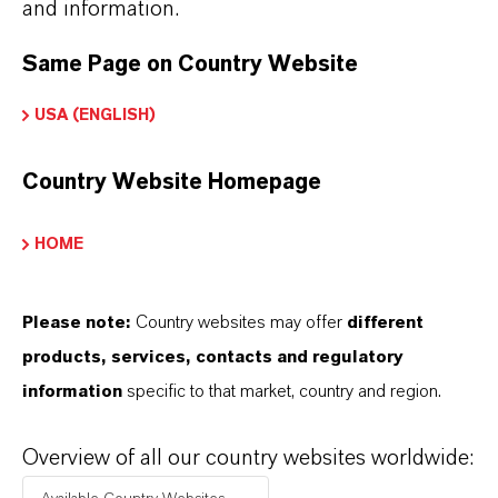
and information.
Same Page on Country Website
USA (ENGLISH)
PRODUKTINFORMATIONEN
Country Website Homepage
Marke
HOME
PUROLAN®
Molare Masse
Please note:
Country websites may offer
different
118.2
products, services, contacts and regulatory
information
specific to that market, country and region.
CAS (CAS-Register Nummer)
6920-22-5
Overview of all our country websites worldwide: