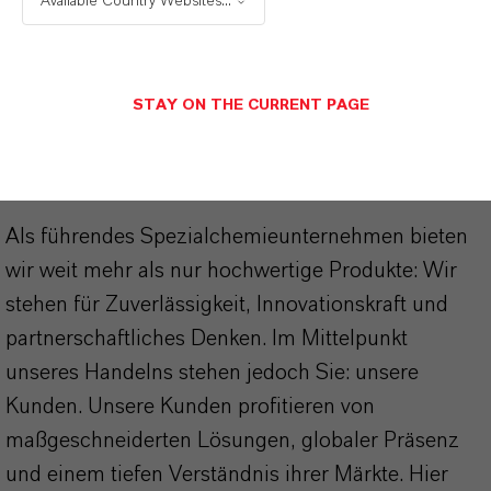
Available Country Websites...
PRODUKTSYNONYME
STAY ON THE CURRENT PAGE
DARUM
LANXESS!
Als führendes Spezialchemieunternehmen bieten
wir weit mehr als nur hochwertige Produkte: Wir
stehen für Zuverlässigkeit, Innovationskraft und
partnerschaftliches Denken. Im Mittelpunkt
unseres Handelns stehen jedoch Sie: unsere
Kunden. Unsere Kunden profitieren von
maßgeschneiderten Lösungen, globaler Präsenz
und einem tiefen Verständnis ihrer Märkte. Hier