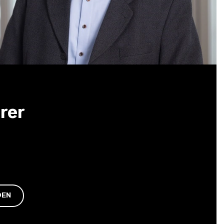
rer
DEN