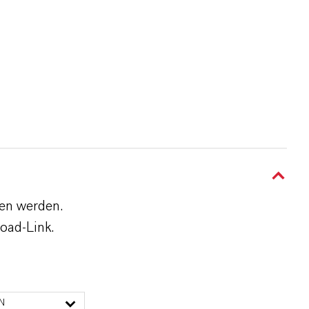
den werden.
oad-Link.
N