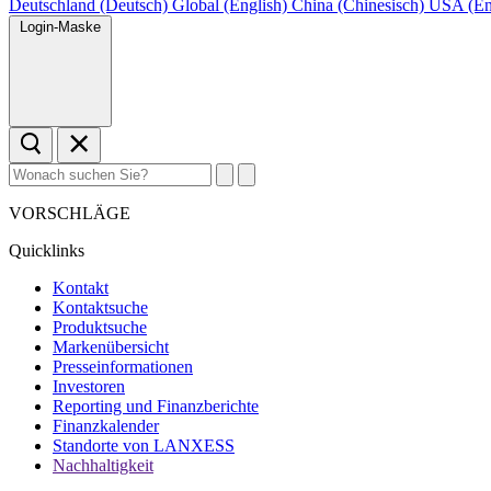
Deutschland (Deutsch)
Global (English)
China (Chinesisch)
USA (En
Login-Maske
VORSCHLÄGE
Quicklinks
Kontakt
Kontaktsuche
Produktsuche
Markenübersicht
Presseinformationen
Investoren
Reporting und Finanzberichte
Finanzkalender
Standorte von LANXESS
Nachhaltigkeit