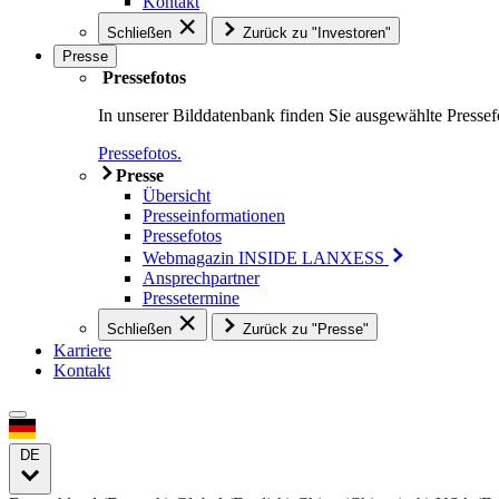
Kontakt
Schließen
Zurück zu "Investoren"
Presse
Pressefotos
In unserer Bilddatenbank finden Sie ausgewählte Presse
Pressefotos.
Presse
Übersicht
Presseinformationen
Pressefotos
Webmagazin INSIDE LANXESS
Ansprechpartner
Pressetermine
Schließen
Zurück zu "Presse"
Karriere
Kontakt
DE