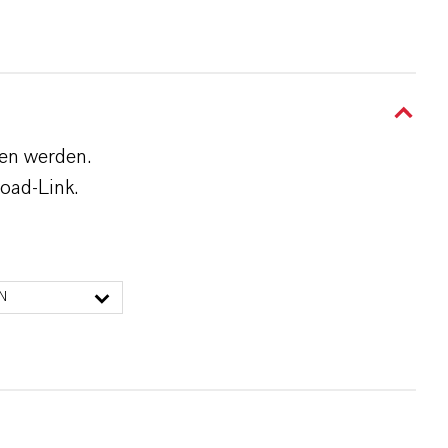
den werden.
oad-Link.
N