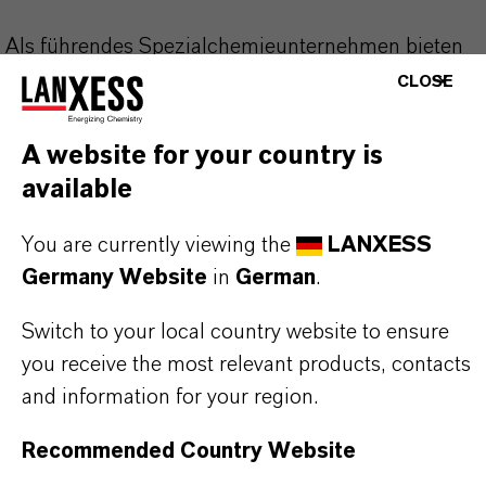
Als führendes Spezialchemieunternehmen bieten
wir weit mehr als nur hochwertige Produkte: Wir
CLOSE
stehen für Zuverlässigkeit, Innovationskraft und
partnerschaftliches Denken. Im Mittelpunkt
A website for your country is
unseres Handelns stehen jedoch Sie: unsere
available
Kunden. Unsere Kunden profitieren von
You are currently viewing the
LANXESS
maßgeschneiderten Lösungen, globaler Präsenz
Germany Website
in
German
.
und einem tiefen Verständnis ihrer Märkte. Hier
finden Sie gleich elf überzeugende Gründe, warum
Switch to your local country website to ensure
LANXESS der richtige Partner für Ihr Unternehmen
you receive the most relevant products, contacts
ist.
and information for your region.
IM MITTELPUNKT STEHEN SIE: UNSERE
Recommended Country Website
KUNDINNEN UND KUNDEN!