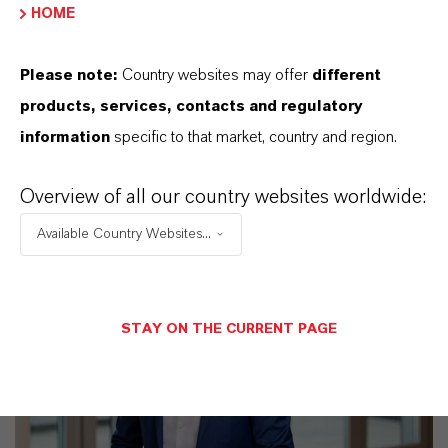
HOME
11 Gründe, warum LANXESS der richtige
Partner für Ihr Unternehmen ist
Please note:
Country websites may offer
different
products, services, contacts and regulatory
information
specific to that market, country and region.
Overview of all our country websites worldwide:
Available Country Websites...
STAY ON THE CURRENT PAGE