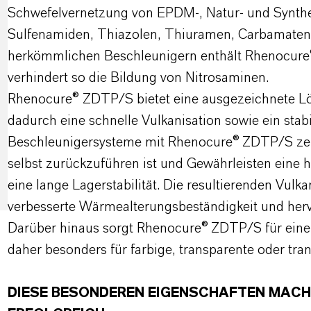
Schwefelvernetzung von EPDM-, Natur- und Synth
Sulfenamiden, Thiazolen, Thiuramen, Carbamaten 
herkömmlichen Beschleunigern enthält Rhenocur
verhindert so die Bildung von Nitrosaminen.
Rhenocure® ZDTP/S bietet eine ausgezeichnete Lös
dadurch eine schnelle Vulkanisation sowie ein stab
Beschleunigersysteme mit Rhenocure® ZDTP/S zeig
selbst zurückzuführen ist und Gewährleisten eine 
eine lange Lagerstabilität. Die resultierenden Vul
verbesserte Wärmealterungsbeständigkeit und herv
Darüber hinaus sorgt Rhenocure® ZDTP/S für eine a
daher besonders für farbige, transparente oder tr
DIESE BESONDEREN EIGENSCHAFTEN MACH