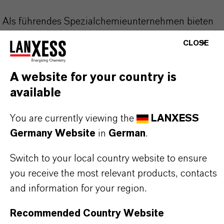
Als führendes Spezialchemieunternehmen bieten
wir weit mehr als nur hochwertige Produkte: Wir
CLOSE
stehen für Zuverlässigkeit, Innovationskraft und
partnerschaftliches Denken. Im Mittelpunkt
A website for your country is
unseres Handelns stehen jedoch Sie: unsere
available
Kunden. Unsere Kunden profitieren von
maßgeschneiderten Lösungen, globaler Präsenz
You are currently viewing the
LANXESS
und einem tiefen Verständnis ihrer Märkte. Hier
Germany Website
in
German
.
finden Sie gleich elf überzeugende Gründe, warum
Switch to your local country website to ensure
LANXESS der richtige Partner für Ihr Unternehmen
you receive the most relevant products, contacts
ist.
and information for your region.
IM MITTELPUNKT STEHEN SIE: UNSERE
Recommended Country Website
KUNDINNEN UND KUNDEN!