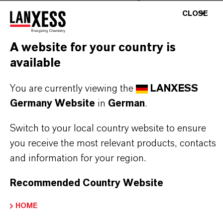
stehen für Zuverlässigkeit, Innovationskraft und
CLOSE
partnerschaftliches Denken. Im Mittelpunkt
unseres Handelns stehen jedoch Sie: unsere
A website for your country is
Kunden. Unsere Kunden profitieren von
available
maßgeschneiderten Lösungen, globaler Präsenz
und einem tiefen Verständnis ihrer Märkte. Hier
You are currently viewing the
LANXESS
finden Sie gleich elf überzeugende Gründe, warum
Germany Website
in
German
.
LANXESS der richtige Partner für Ihr Unternehmen
Switch to your local country website to ensure
ist.
you receive the most relevant products, contacts
and information for your region.
IM MITTELPUNKT STEHEN SIE: UNSERE
KUNDINNEN UND KUNDEN!
Recommended Country Website
11 Gründe, warum LANXESS der richtige
HOME
Partner für Ihr Unternehmen ist