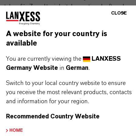
stehen für Zuverlässigkeit, Innovationskraft und
CLOSE
partnerschaftliches Denken. Im Mittelpunkt
unseres Handelns stehen jedoch Sie: unsere
A website for your country is
Kunden. Unsere Kunden profitieren von
available
maßgeschneiderten Lösungen, globaler Präsenz
und einem tiefen Verständnis ihrer Märkte. Hier
You are currently viewing the
LANXESS
finden Sie gleich elf überzeugende Gründe, warum
Germany Website
in
German
.
LANXESS der richtige Partner für Ihr Unternehmen
ist.
Switch to your local country website to ensure
you receive the most relevant products, contacts
IM MITTELPUNKT STEHEN SIE: UNSERE
and information for your region.
KUNDINNEN UND KUNDEN!
Recommended Country Website
11 Gründe, warum LANXESS der richtige
HOME
Partner für Ihr Unternehmen ist