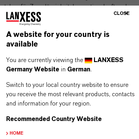
stehen für Zuverlässigkeit, Innovationskraft und
CLOSE
partnerschaftliches Denken. Im Mittelpunkt
unseres Handelns stehen jedoch Sie: unsere
A website for your country is
Kunden. Unsere Kunden profitieren von
available
maßgeschneiderten Lösungen, globaler Präsenz
und einem tiefen Verständnis ihrer Märkte. Hier
You are currently viewing the
LANXESS
finden Sie gleich elf überzeugende Gründe, warum
Germany Website
in
German
.
LANXESS der richtige Partner für Ihr Unternehmen
ist.
Switch to your local country website to ensure
you receive the most relevant products, contacts
IM MITTELPUNKT STEHEN SIE: UNSERE
and information for your region.
KUNDINNEN UND KUNDEN!
Recommended Country Website
11 Gründe, warum LANXESS der richtige
HOME
Partner für Ihr Unternehmen ist