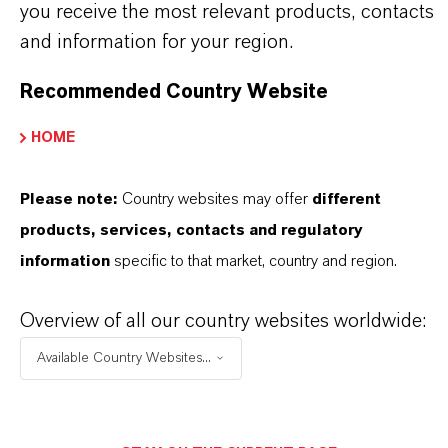
you receive the most relevant products, contacts
maßgeschneiderten Lösungen, globaler Präsenz
and information for your region.
und einem tiefen Verständnis ihrer Märkte. Hier
finden Sie gleich elf überzeugende Gründe, warum
Recommended Country Website
LANXESS der richtige Partner für Ihr Unternehmen
HOME
ist.
Please note:
Country websites may offer
different
IM MITTELPUNKT STEHEN SIE: UNSERE
KUNDINNEN UND KUNDEN!
products, services, contacts and regulatory
information
specific to that market, country and region.
11 Gründe, warum LANXESS der richtige
Partner für Ihr Unternehmen ist
Overview of all our country websites worldwide:
Available Country Websites...