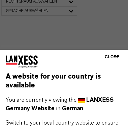
RECHTSRAUM AUSWÄHLEN
SPRACHE AUSWÄHLEN
CLOSE
DARUM
LANXESS!
A website for your country is
Als führendes Spezialchemieunternehmen bieten
available
wir weit mehr als nur hochwertige Produkte: Wir
stehen für Zuverlässigkeit, Innovationskraft und
You are currently viewing the
LANXESS
partnerschaftliches Denken. Im Mittelpunkt
Germany Website
in
German
.
unseres Handelns stehen jedoch Sie: unsere
Switch to your local country website to ensure
Kunden. Unsere Kunden profitieren von