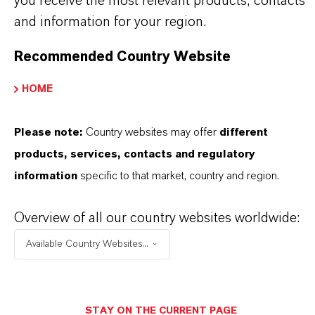
you receive the most relevant products, contacts
und einem tiefen Verständnis ihrer Märkte. Hier
and information for your region.
finden Sie gleich elf überzeugende Gründe, warum
LANXESS der richtige Partner für Ihr Unternehmen
Recommended Country Website
ist.
HOME
IM MITTELPUNKT STEHEN SIE: UNSERE
KUNDINNEN UND KUNDEN!
Please note:
Country websites may offer
different
products, services, contacts and regulatory
11 Gründe, warum LANXESS der richtige
information
specific to that market, country and region.
Partner für Ihr Unternehmen ist
Overview of all our country websites worldwide:
Available Country Websites...
STAY ON THE CURRENT PAGE