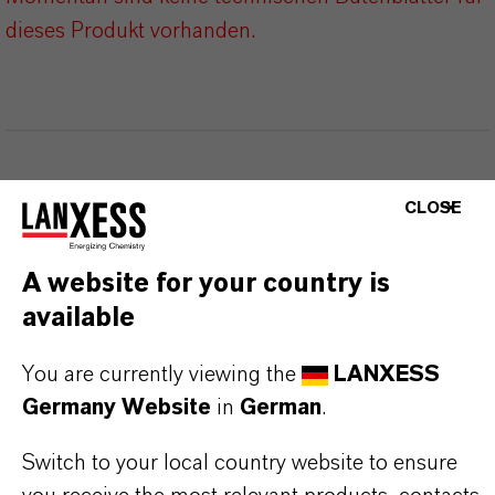
dieses Produkt vorhanden.
DARUM
LANXESS!
CLOSE
Als führendes Spezialchemieunternehmen bieten
A website for your country is
wir weit mehr als nur hochwertige Produkte: Wir
available
stehen für Zuverlässigkeit, Innovationskraft und
partnerschaftliches Denken. Im Mittelpunkt
You are currently viewing the
LANXESS
unseres Handelns stehen jedoch Sie: unsere
Germany Website
in
German
.
Kunden. Unsere Kunden profitieren von
Switch to your local country website to ensure
maßgeschneiderten Lösungen, globaler Präsenz