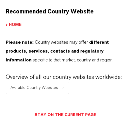
ist.
Recommended Country Website
IM MITTELPUNKT STEHEN SIE: UNSERE
HOME
KUNDINNEN UND KUNDEN!
Please note:
Country websites may offer
different
11 Gründe, warum LANXESS der richtige
products, services, contacts and regulatory
Partner für Ihr Unternehmen ist
information
specific to that market, country and region.
Overview of all our country websites worldwide:
Available Country Websites...
STAY ON THE CURRENT PAGE