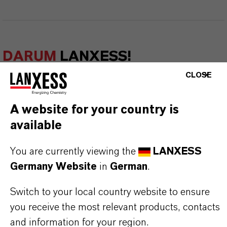
DARUM
LANXESS!
CLOSE
Als führendes Spezialchemieunternehmen bieten
wir weit mehr als nur hochwertige Produkte: Wir
A website for your country is
stehen für Zuverlässigkeit, Innovationskraft und
available
partnerschaftliches Denken. Im Mittelpunkt
unseres Handelns stehen jedoch Sie: unsere
You are currently viewing the
LANXESS
Kunden. Unsere Kunden profitieren von
Germany Website
in
German
.
maßgeschneiderten Lösungen, globaler Präsenz
Switch to your local country website to ensure
und einem tiefen Verständnis ihrer Märkte. Hier
you receive the most relevant products, contacts
finden Sie gleich elf überzeugende Gründe, warum
and information for your region.
LANXESS der richtige Partner für Ihr Unternehmen