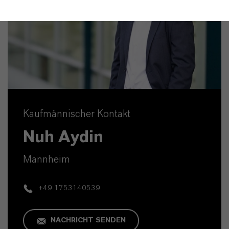
Kaufmännischer Kontakt
Nuh Aydin
Mannheim
+49 1753140539
NACHRICHT SENDEN