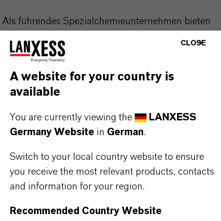
Als führendes Spezialchemieunternehmen bieten
wir weit mehr als nur hochwertige Produkte: Wir
CLOSE
stehen für Zuverlässigkeit, Innovationskraft und
partnerschaftliches Denken. Im Mittelpunkt
A website for your country is
unseres Handelns stehen jedoch Sie: unsere
available
Kunden. Unsere Kunden profitieren von
maßgeschneiderten Lösungen, globaler Präsenz
You are currently viewing the
LANXESS
und einem tiefen Verständnis ihrer Märkte. Hier
Germany Website
in
German
.
finden Sie gleich elf überzeugende Gründe, warum
Switch to your local country website to ensure
LANXESS der richtige Partner für Ihr Unternehmen
you receive the most relevant products, contacts
ist.
and information for your region.
IM MITTELPUNKT STEHEN SIE: UNSERE
Recommended Country Website
KUNDINNEN UND KUNDEN!