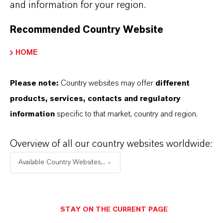
finden Sie gleich elf überzeugende Gründe, warum
and information for your region.
LANXESS der richtige Partner für Ihr Unternehmen
Recommended Country Website
ist.
HOME
IM MITTELPUNKT STEHEN SIE: UNSERE
KUNDINNEN UND KUNDEN!
Please note:
Country websites may offer
different
11 Gründe, warum LANXESS der richtige
products, services, contacts and regulatory
Partner für Ihr Unternehmen ist
information
specific to that market, country and region.
Overview of all our country websites worldwide:
Available Country Websites...
STAY ON THE CURRENT PAGE