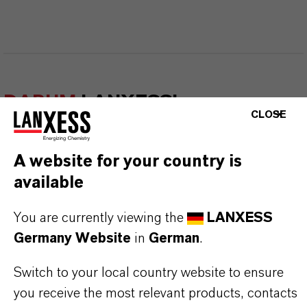
DARUM
LANXESS!
CLOSE
Als führendes Spezialchemieunternehmen bieten
wir weit mehr als nur hochwertige Produkte: Wir
A website for your country is
stehen für Zuverlässigkeit, Innovationskraft und
available
partnerschaftliches Denken. Im Mittelpunkt
You are currently viewing the
LANXESS
unseres Handelns stehen jedoch Sie: unsere
Germany Website
in
German
.
Kunden. Unsere Kunden profitieren von
maßgeschneiderten Lösungen, globaler Präsenz
Switch to your local country website to ensure
und einem tiefen Verständnis ihrer Märkte. Hier
you receive the most relevant products, contacts