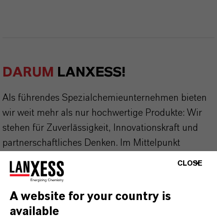
DARUM
LANXESS!
Als führendes Spezialchemieunternehmen bieten
wir weit mehr als nur hochwertige Produkte: Wir
stehen für Zuverlässigkeit, Innovationskraft und
partnerschaftliches Denken. Im Mittelpunkt
unseres Handelns stehen jedoch Sie: unsere
CLOSE
Kunden. Unsere Kunden profitieren von
maßgeschneiderten Lösungen, globaler Präsenz
A website for your country is
und einem tiefen Verständnis ihrer Märkte. Hier
available