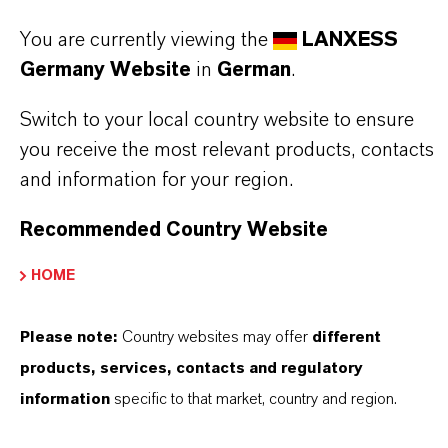
finden Sie gleich elf überzeugende Gründe, warum
LANXESS der richtige Partner für Ihr Unternehmen
You are currently viewing the
LANXESS
ist.
Germany Website
in
German
.
Switch to your local country website to ensure
IM MITTELPUNKT STEHEN SIE: UNSERE
KUNDINNEN UND KUNDEN!
you receive the most relevant products, contacts
and information for your region.
11 Gründe, warum LANXESS der richtige
Partner für Ihr Unternehmen ist
Recommended Country Website
HOME
Please note:
Country websites may offer
different
products, services, contacts and regulatory
information
specific to that market, country and region.